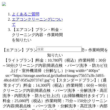
よくあるご質問
エアコンクリーニングについ
て
【エアコン】プラン・料金・
クリーニング内容・作業時間
を知りたい
【エアコン】プラン・料金・クリーニング内容・作業時間を
知りたい
【ライトプラン】|料金：10,780円（税込）|作業時間：30分
～50分|クリーニング内容|簡易点検 ・パーツ洗浄 ・防カビ仕
上げ・室外機清掃（分解なし）||<img width="400px"
src="https://storage.userlocal.jp/chatbot/images/75b57a3b-3493-
48cd-83f7-95f5a2073747.jpg">||【スタンダードプラン】|（通
常タイプ）|料金：14,300円（税込）|作業時間：60分～90分|
クリーニング内容|簡易点検 ・パーツ洗浄 ・分解洗浄・高圧
洗浄・内部洗浄 ・防カビ仕上げ||（お掃除機能付きタイプ）|
料金：25,080円（税込）|作業時間：75分～150分|クリーニン
グ内容|簡易点検 ・パーツ洗浄 ・分解洗浄・高圧洗浄・内部