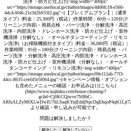
洗浄 ・防カビ仕上げ||<img width="400px"
src="https://storage.userlocal.jp/chatbot/images/4d06fc18-e560-
4dc4-9f46-21e3d2b933f2.jpg">||【プレミアムプラン】|（通常
タイプ）|料金：25,300円（税込）|作業時間：80分～120分|ク
リーニング内容|・簡易点検 ・パーツ洗浄 ・分解洗浄・高圧
洗浄・内部洗浄 ・ドレンホース洗浄 ・防カビ仕上げ ・室外
機清掃（分解なし） ・オールチタンコーティング ・リモコ
ン洗浄||（お掃除機能付きタイプ）|料金：36,080円（税込）|
作業時間：95分～180分|クリーニング内容|・簡易点検 ・パ
ーツ洗浄 ・分解洗浄・高圧洗浄・内部洗浄 ・ドレンホース
洗浄 ・防カビ仕上げ ・室外機清掃 （分解なし）・オールチ
タンコーティング ・リモコン洗浄||<img width="400px"
src="https://storage.userlocal.jp/chatbot/images/09e112ab-77f3-
44cc-8635-ceef45e5f064.jpg">||キャンペーン情報・オプション
も含めたメニューの確認・お申込みは{{[こちら]
(https://www.kajitaku.com/house-cleaning/?
gclid=Cj0KCQjwve7NBhC-
ARIsALZy9HXLwDwIU7hLSaqKYujEddjNpcDgEhqoP4qK1Ljr7
より確認・申し込みが可能です。
問題は解決しましたか？
解決した
解決していない