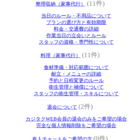
(11件)
整理収納（家事代行）
当日のルール・不用品について
プランの選び方と有効期限
料金・交通費の詳細
作業当日の立会いとルール
スタッフの資格・専門性について
(11件)
料理（家事代行）
食材準備・対応範囲について
献立・メニューの詳細
予約と日程変更のルール
衛生管理と補償について
スタッフの衛生管理・スキルについて
(2件)
退会について
カジタクWEB会員の退会のみをご希望の場合
完全な個人情報削除をご希望の場合
(0件)
有人チャットをご希望の方