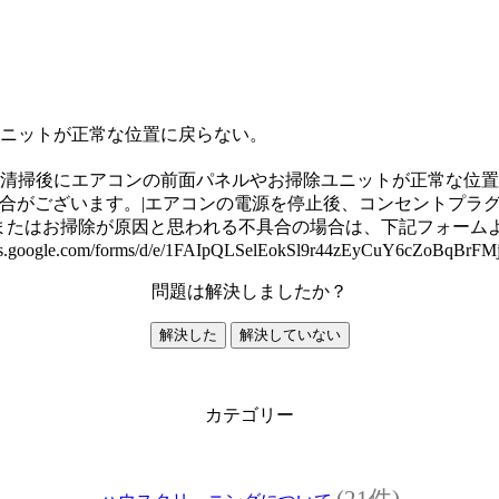
ニットが正常な位置に戻らない。
清掃後にエアコンの前面パネルやお掃除ユニットが正常な位置
合がございます。|エアコンの電源を停止後、コンセントプラ
またはお掃除が原因と思われる不具合の場合は、下記フォームより
le.com/forms/d/e/1FAIpQLSelEokSl9r44zEyCuY6cZoBqBrFMj
問題は解決しましたか？
解決した
解決していない
カテゴリー
(21件)