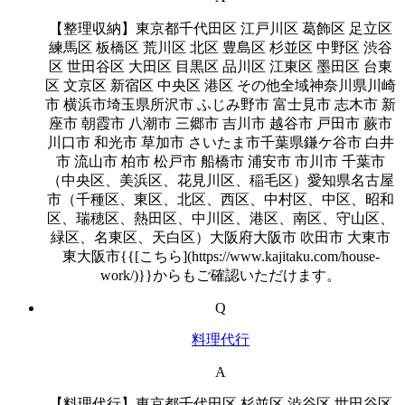
【整理収納】東京都千代田区 江戸川区 葛飾区 足立区
練馬区 板橋区 荒川区 北区 豊島区 杉並区 中野区 渋谷
区 世田谷区 大田区 目黒区 品川区 江東区 墨田区 台東
区 文京区 新宿区 中央区 港区 その他全域神奈川県川崎
市 横浜市埼玉県所沢市 ふじみ野市 富士見市 志木市 新
座市 朝霞市 八潮市 三郷市 吉川市 越谷市 戸田市 蕨市
川口市 和光市 草加市 さいたま市千葉県鎌ケ谷市 白井
市 流山市 柏市 松戸市 船橋市 浦安市 市川市 千葉市
（中央区、美浜区、花見川区、稲毛区）愛知県名古屋
市（千種区、東区、北区、西区、中村区、中区、昭和
区、瑞穂区、熱田区、中川区、港区、南区、守山区、
緑区、名東区、天白区）大阪府大阪市 吹田市 大東市
東大阪市{{[こちら](https://www.kajitaku.com/house-
work/)}}からもご確認いただけます。
Q
料理代行
A
【料理代行】東京都千代田区 杉並区 渋谷区 世田谷区