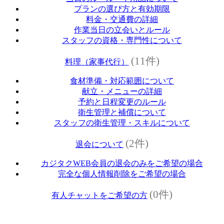
プランの選び方と有効期限
料金・交通費の詳細
作業当日の立会いとルール
スタッフの資格・専門性について
(11件)
料理（家事代行）
食材準備・対応範囲について
献立・メニューの詳細
予約と日程変更のルール
衛生管理と補償について
スタッフの衛生管理・スキルについて
(2件)
退会について
カジタクWEB会員の退会のみをご希望の場合
完全な個人情報削除をご希望の場合
(0件)
有人チャットをご希望の方