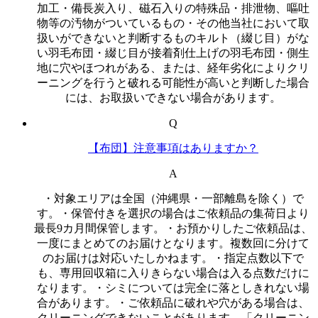
加工・備長炭入り、磁石入りの特殊品・排泄物、嘔吐
物等の汚物がついているもの・その他当社において取
扱いができないと判断するものキルト（綴じ目）がな
い羽毛布団・綴じ目が接着剤仕上げの羽毛布団・側生
地に穴やほつれがある、または、経年劣化によりクリ
ーニングを行うと破れる可能性が高いと判断した場合
には、お取扱いできない場合があります。
Q
【布団】注意事項はありますか？
A
・対象エリアは全国（沖縄県・一部離島を除く）で
す。・保管付きを選択の場合はご依頼品の集荷日より
最長9カ月間保管します。・お預かりしたご依頼品は、
一度にまとめてのお届けとなります。複数回に分けて
のお届けは対応いたしかねます。・指定点数以下で
も、専用回収箱に入りきらない場合は入る点数だけに
なります。・シミについては完全に落としきれない場
合があります。・ご依頼品に破れや穴がある場合は、
クリーニングできないことがあります。「クリーニン