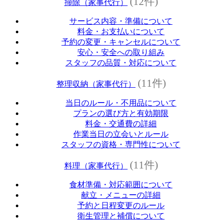
(12件)
掃除（家事代行）
サービス内容・準備について
料金・お支払いについて
予約の変更・キャンセルについて
安心・安全への取り組み
スタッフの品質・対応について
(11件)
整理収納（家事代行）
当日のルール・不用品について
プランの選び方と有効期限
料金・交通費の詳細
作業当日の立会いとルール
スタッフの資格・専門性について
(11件)
料理（家事代行）
食材準備・対応範囲について
献立・メニューの詳細
予約と日程変更のルール
衛生管理と補償について