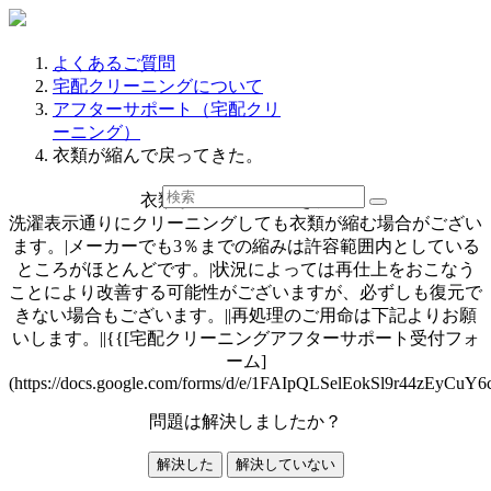
よくあるご質問
宅配クリーニングについて
アフターサポート（宅配クリ
ーニング）
衣類が縮んで戻ってきた。
衣類が縮んで戻ってきた。
洗濯表示通りにクリーニングしても衣類が縮む場合がござい
ます。|メーカーでも3％までの縮みは許容範囲内としている
ところがほとんどです。|状況によっては再仕上をおこなう
ことにより改善する可能性がございますが、必ずしも復元で
きない場合もございます。||再処理のご用命は下記よりお願
いします。||{{[宅配クリーニングアフターサポート受付フォ
ーム]
(https://docs.google.com/forms/d/e/1FAIpQLSelEokSl9r44zEy
問題は解決しましたか？
解決した
解決していない