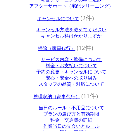
アフターサポート（宅配クリーニング）
(2件)
キャンセルについて
キャンセル方法を教えてください
キャンセル料はかかりますか
(12件)
掃除（家事代行）
サービス内容・準備について
料金・お支払いについて
予約の変更・キャンセルについて
安心・安全への取り組み
スタッフの品質・対応について
(11件)
整理収納（家事代行）
当日のルール・不用品について
プランの選び方と有効期限
料金・交通費の詳細
作業当日の立会いとルール