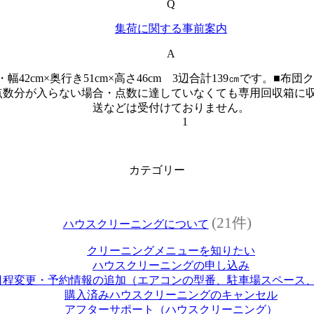
Q
集荷に関する事前案内
A
cm×奥行き51cm×高さ46cm 3辺合計139㎝です。■布団
規定の点数分が入らない場合・点数に達していなくても専用回収箱
送などは受付けておりません。
1
カテゴリー
(21件)
ハウスクリーニングについて
クリーニングメニューを知りたい
ハウスクリーニングの申し込み
日程変更・予約情報の追加（エアコンの型番、駐車場スペース
購入済みハウスクリーニングのキャンセル
アフターサポート（ハウスクリーニング）